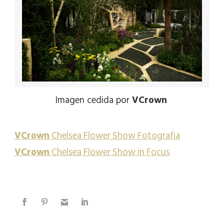
Imagen
cedida
por
VCrown
VCrown
Chelsea Flower Show Fotografia
VCrown
Chelsea Flower Show in Focus