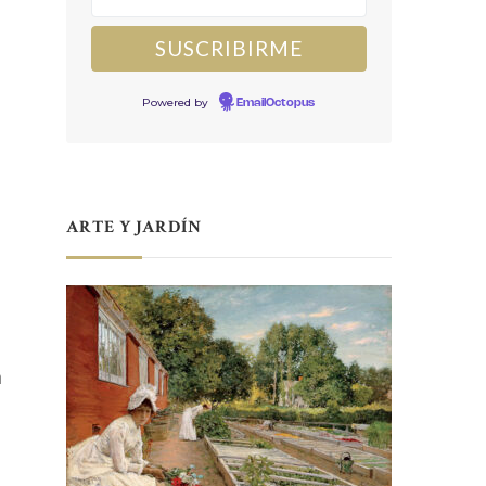
Powered by
EmailOctopus
ARTE Y JARDÍN
n