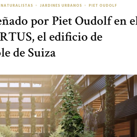
 NATURALISTAS
JARDINES URBANOS
PIET OUDOLF
señado por Piet Oudolf en e
RTUS, el edificio de
le de Suiza