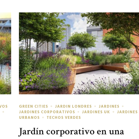
VOS
GREEN CITIES
JARDIN LONDRES
JARDINES
S
JARDINES CORPORATIVOS
JARDINES UK
JARDINES
URBANOS
TECHOS VERDES
Jardín corporativo en una