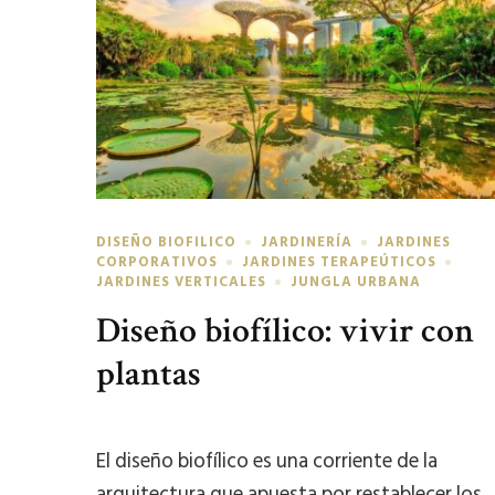
DISEÑO BIOFILICO
JARDINERÍA
JARDINES
CORPORATIVOS
JARDINES TERAPEÚTICOS
JARDINES VERTICALES
JUNGLA URBANA
Diseño biofílico: vivir con
plantas
El diseño biofílico es una corriente de la
arquitectura que apuesta por restablecer los