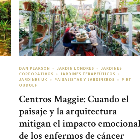
DAN PEARSON
JARDIN LONDRES
JARDINES
CORPORATIVOS
JARDINES TERAPEÚTICOS
JARDINES UK
PAISAJISTAS Y JARDINEROS
PIET
OUDOLF
Centros Maggie: Cuando el
paisaje y la arquitectura
mitigan el impacto emociona
de los enfermos de cáncer