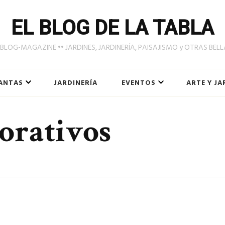
EL BLOG DE LA TABLA
LOG-MAGAZINE •• JARDINES, JARDINERÍA, PAISAJISMO y OTRAS BEL
ANTAS
JARDINERÍA
EVENTOS
ARTE Y JA
orativos