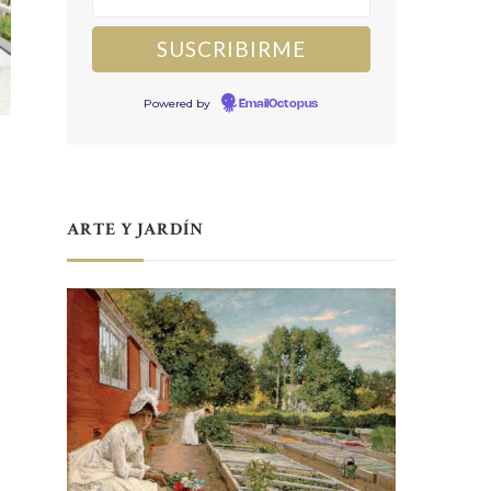
Powered by
EmailOctopus
ARTE Y JARDÍN