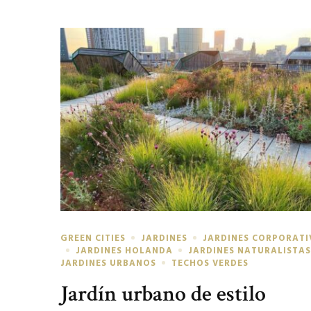
GREEN CITIES
JARDINES
JARDINES CORPORATI
JARDINES HOLANDA
JARDINES NATURALISTA
JARDINES URBANOS
TECHOS VERDES
Jardín urbano de estilo