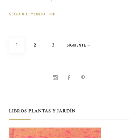
SEGUIR LEYENDO
Paginación
PÁGINA
PÁGINA
PÁGINA
1
2
3
SIGUIENTE
de
entradas
LIBROS PLANTAS Y JARDÍN