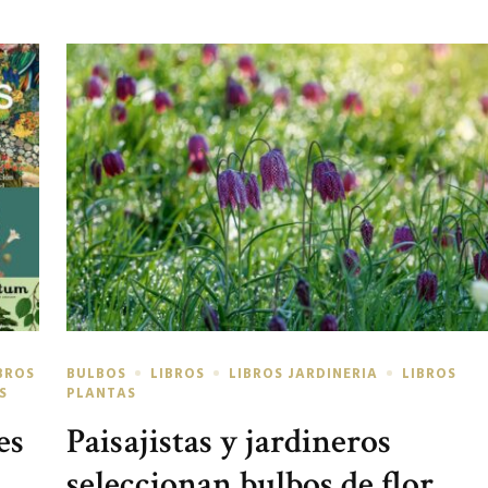
BROS
BULBOS
LIBROS
LIBROS JARDINERIA
LIBROS
S
PLANTAS
es
Paisajistas y jardineros
seleccionan bulbos de flor