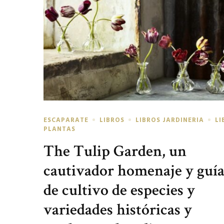
ESCAPARATE
LIBROS
LIBROS JARDINERIA
LI
PLANTAS
The Tulip Garden, un
cautivador homenaje y guí
de cultivo de especies y
variedades históricas y