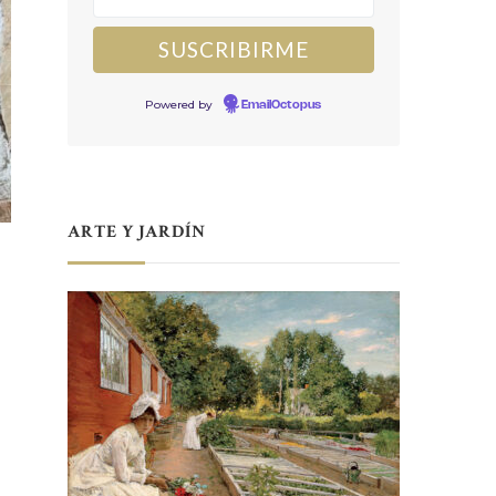
Powered by
EmailOctopus
ARTE Y JARDÍN