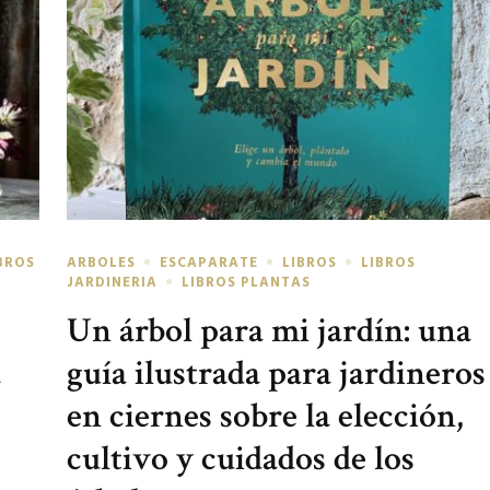
BROS
ARBOLES
ESCAPARATE
LIBROS
LIBROS
JARDINERIA
LIBROS PLANTAS
Un árbol para mi jardín: una
a
guía ilustrada para jardineros
en ciernes sobre la elección,
cultivo y cuidados de los