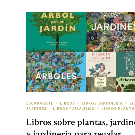
ESCAPARATE
LIBROS
LIBROS JARDINERIA
LI
JARDINES
LIBROS PAISAJISMO
LIBROS PLANTA
Libros sobre plantas, jardin
y jardinería para regalar