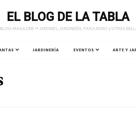
EL BLOG DE LA TABLA
LOG-MAGAZINE •• JARDINES, JARDINERÍA, PAISAJISMO y OTRAS BEL
ANTAS
JARDINERÍA
EVENTOS
ARTE Y JA
s