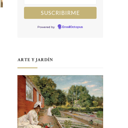
Powered by
EmailOctopus
ARTE Y JARDÍN