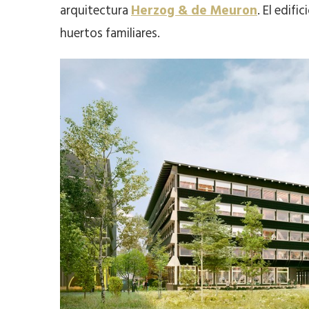
arquitectura
Herzog & de Meuron
. El edif
huertos familiares.