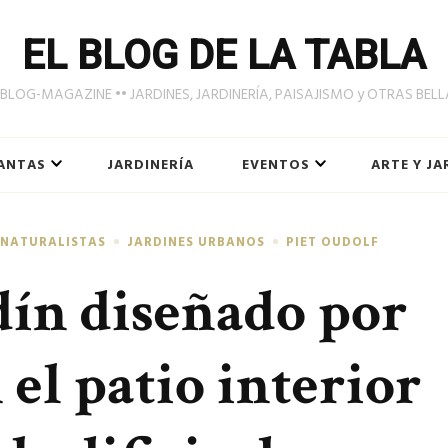
EL BLOG DE LA TABLA
LOG-MAGAZINE •• JARDINES, JARDINERÍA, PAISAJISMO y OTRAS BEL
ANTAS
JARDINERÍA
EVENTOS
ARTE Y JA
 NATURALISTAS
JARDINES URBANOS
PIET OUDOLF
rdín diseñado por
 el patio interior