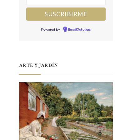
Powered by
EmailOctopus
ARTE Y JARDÍN