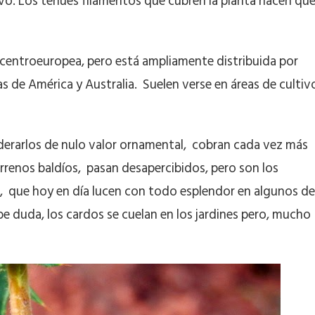
tivo. Los tenues filamentos que cubren la planta hacen qu
y centroeuropea, pero está ampliamente distribuida por
 de América y Australia. Suelen verse en áreas de cultiv
iderarlos de nulo valor ornamental, cobran cada vez más
errenos baldíos, pasan desapercibidos, pero son los
, que hoy en día lucen con todo esplendor en algunos de
e duda, los cardos se cuelan en los jardines pero, mucho