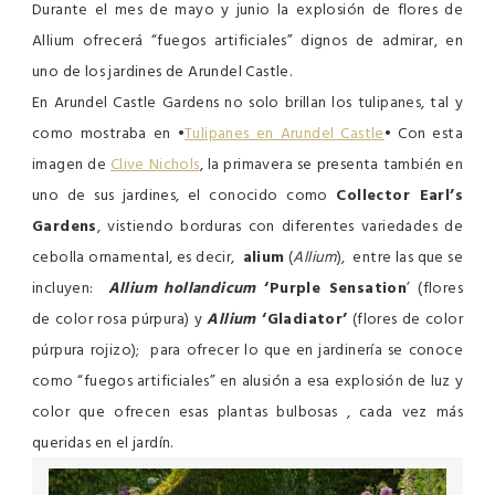
Durante el mes de mayo y junio la explosión de flores de
Allium ofrecerá “fuegos artificiales” dignos de admirar, en
uno de los jardines de Arundel Castle.
En Arundel Castle Gardens no solo brillan los tulipanes, tal y
como mostraba en •
Tulipanes en Arundel Castle
• Con esta
imagen de
Clive Nichols
, la primavera se presenta también en
uno de sus jardines, el conocido como
Collector Earl’s
Gardens
, vistiendo borduras con diferentes variedades de
cebolla ornamental, es decir,
alium
(
Allium
), entre las que se
incluyen:
Allium hollandicum
‘Purple Sensation
’ (flores
de color rosa púrpura) y
Allium
‘Gladiator’
(flores de color
púrpura rojizo); para ofrecer lo que en jardinería se conoce
como “fuegos artificiales” en alusión a esa explosión de luz y
color que ofrecen esas plantas bulbosas , cada vez más
queridas en el jardín.