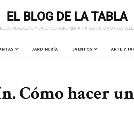
EL BLOG DE LA TABLA
LOG-MAGAZINE •• JARDINES, JARDINERÍA, PAISAJISMO y OTRAS BEL
ANTAS
JARDINERÍA
EVENTOS
ARTE Y JA
dín. Cómo hacer u