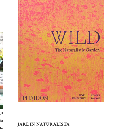
go
ía
JARDÍN NATURALISTA
de