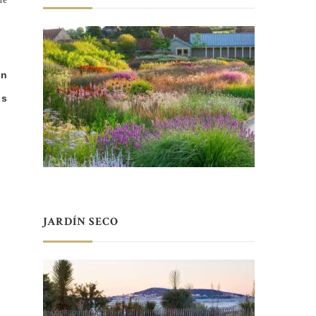
en
os
JARDÍN SECO