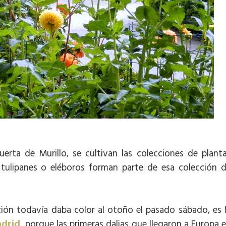
erta de Murillo, se cultivan las colecciones de plant
, tulipanes o eléboros forman parte de esa colección 
ción todavía daba color al otoño el pasado sábado, es 
adrid
porque las primeras dalias que llegaron a Europa 