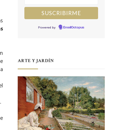
as
as
Powered by
EmailOctopus
en
ue
ARTE Y JARDÍN
la
el
.
de