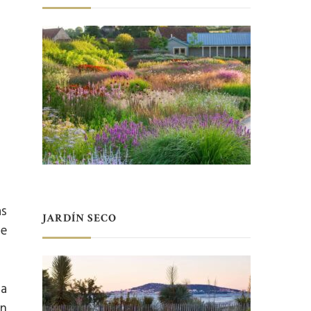
as
JARDÍN SECO
de
la
en