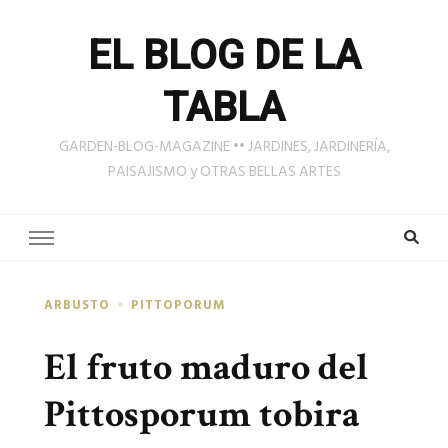
EL BLOG DE LA
TABLA
GARDEN-BLOG-MAGAZINE •• JARDINES, JARDINERÍA,
PAISAJISMO y OTRAS BELLAS ARTES
ARBUSTO
PITTOPORUM
El fruto maduro del
Pittosporum tobira