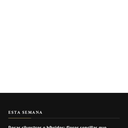
ESTA SEMANA
Rosas silvestres e híbridos: flores sencillas que