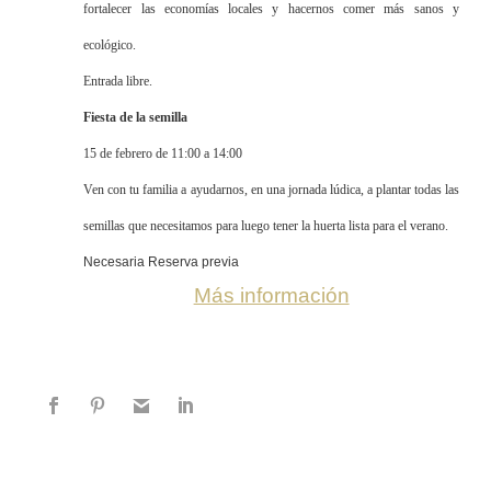
fortalecer las economías locales y hacernos comer más sanos y
ecológico.
Entrada libre.
Fiesta de la semilla
15 de febrero de 11:00 a 14:00
Ven con tu familia a ayudarnos, en una jornada lúdica, a plantar todas las
semillas que necesitamos para luego tener la huerta lista para el verano.
Necesaria Reserva previa
Más información