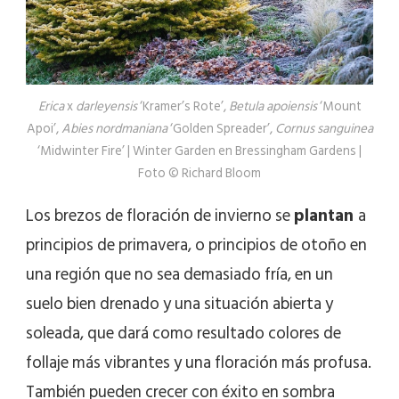
Erica
x
darleyensis
‘Kramer’s Rote’,
Betula apoiensis
‘Mount
Apoi’,
Abies nordmaniana
‘Golden Spreader’,
Cornus sanguinea
‘Midwinter Fire’ | Winter Garden en Bressingham Gardens |
Foto © Richard Bloom
Los brezos de floración de invierno se
plantan
a
principios de primavera, o principios de otoño en
una región que no sea demasiado fría, en un
suelo bien drenado y una situación abierta y
soleada, que dará como resultado colores de
follaje más vibrantes y una floración más profusa.
También pueden crecer con éxito en sombra