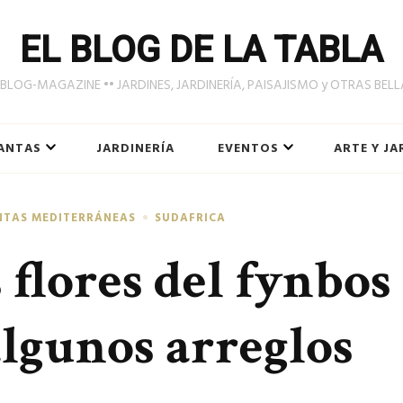
EL BLOG DE LA TABLA
LOG-MAGAZINE •• JARDINES, JARDINERÍA, PAISAJISMO y OTRAS BEL
ANTAS
JARDINERÍA
EVENTOS
ARTE Y JA
NTAS MEDITERRÁNEAS
SUDAFRICA
s flores del fynbos
algunos arreglos