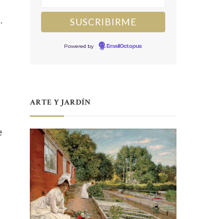
.
Powered by
EmailOctopus
ARTE Y JARDÍN
e