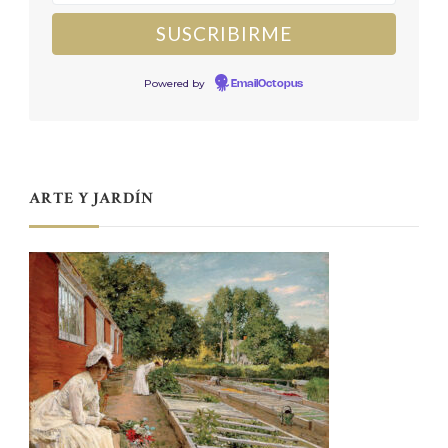
Powered by
EmailOctopus
ARTE Y JARDÍN