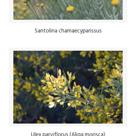
Santolina chamaecyparissus
Ulex parviflorus (Aliga morisca)