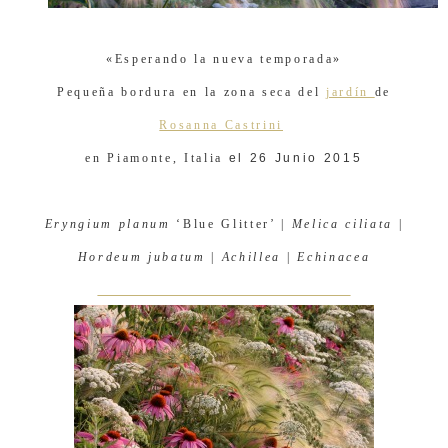
«Esperando la nueva temporada»
Pequeña bordura en la zona seca del
jardín
de
Rosanna Castrini
en Piamonte, Italia
el 26 Junio 2015
Eryngium planum
‘Blue Glitter’ |
Melica ciliata
|
Hordeum jubatum
|
Achillea
|
Echinacea
ROSANNA CASTRINI