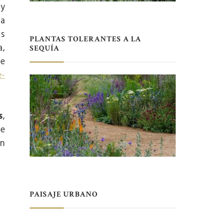
ay
 a
os
PLANTAS TOLERANTES A LA
a,
SEQUÍA
de
e-
s
,
de
an
PAISAJE URBANO