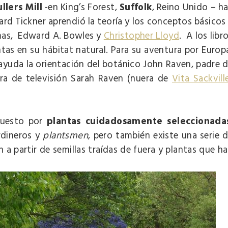
ullers Mill
-en King’s Forest,
Suffolk
, Reino Unido – h
ard Tickner aprendió la teoría y los conceptos básicos
as, Edward A. Bowles y
Christopher Lloyd
. A los libr
tas en su hábitat natural. Para su aventura por Europ
 ayuda la orientación del botánico John Raven, padre 
ora de televisión Sarah Raven (nuera de
Vita Sackvill
uesto por
plantas cuidadosamente seleccionada
rdineros y
plantsmen
, pero también existe una serie 
ín a partir de semillas traídas de fuera y plantas que h