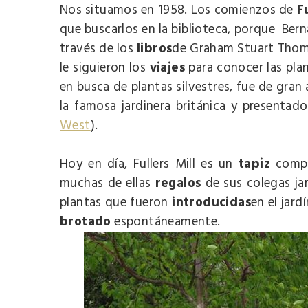
Nos situamos en 1958. Los comienzos de
F
que buscarlos en la biblioteca, porque Bern
través de los
libros
de Graham Stuart Thom
le siguieron los
viajes
para conocer las plan
en busca de plantas silvestres, fue de gran
la famosa jardinera británica y presentad
West
).
Hoy en día, Fullers Mill es un
tapiz
comp
muchas de ellas
regalos
de sus colegas ja
plantas que fueron
introducidas
en el jard
brotado
espontáneamente.