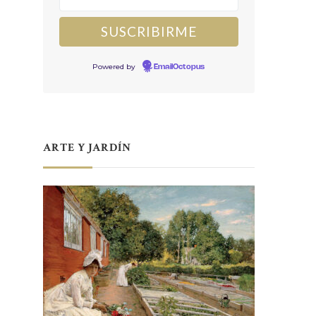
Powered by
EmailOctopus
ARTE Y JARDÍN