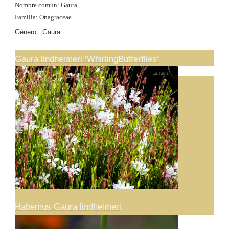
Nombre común: Gaura
Familia: Onagraceae
Género: Gaura
Gaura lindheimeri ‘WhirlingButterflies’
Habemus Gaura lindheimeri