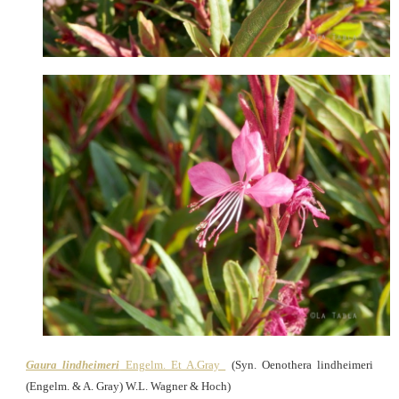
Gaura lindheimeri
Engelm. Et A.Gray
(Syn. Oenothera lindheimeri
(Engelm.
& A. Gray) W.L. Wagner & Hoch)