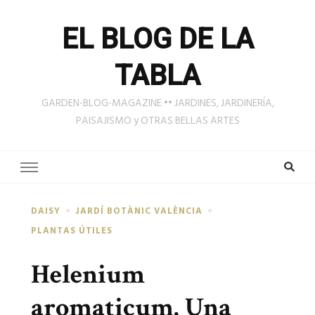
EL BLOG DE LA
TABLA
GARDEN-BLOG-MAGAZINE •• JARDINES, JARDINERÍA,
PAISAJISMO y OTRAS BELLAS ARTES
DAISY
JARDÍ BOTÀNIC VALÈNCIA
PLANTAS ÚTILES
Helenium
aromaticum. Una