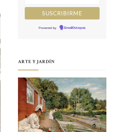
Powered by
EmailOctopus
ARTE Y JARDÍN