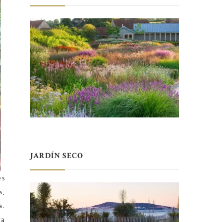
JARDÍN SECO
es
s,
a.
ra