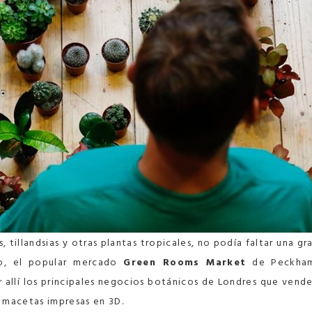
 tillandsias y otras plantas tropicales, no podía faltar una gr
so, el popular mercado
Green Rooms Market
de
Peckha
r allí los principales negocios botánicos de Londres que vend
, macetas impresas en 3D.