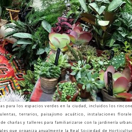
s para los espacios verdes en la ciudad, incluidos los rincon
ulentas, terrarios, paisajismo acuático, instalaciones florale
charlas y talleres para familiarizarse con la jardinería urban
vales que organiza anualmente la Real Sociedad de Horticultu