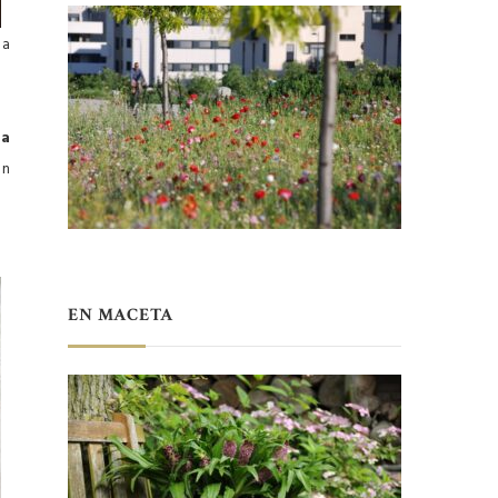
na
da
un
EN MACETA