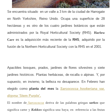
Se encuentra situado en un valle a 3 km de la ciudad de Harrogate
en North Yorkshire, Reino Unido. Ocupa una superficie de 28
hectáreas y es otro de los cuatro jardines botánicos que están
administrados por la Royal Horticultural Society (RHS).
Harlow
Carr
es la adquisición más reciente de la
RHS
, adquirido por la
fusión de la Northern Horticultural Society con la RHS en el 2001.
Apacibles bosques, prados, jardines de flores silvestres y siete
jardines históricos. Plantas herbáceas, de rocalla o alpinas. Y, por
supuesto, en invierno, la belleza no desaparece.
En Febrero han
elegido como
planta del mes
la
Sarcococca hookeriana
var.
digyna
‘Stem Purple’.
El nombre de
Sarcococca
deriva de las palabras griegas
sarkos
que
significa carne y
Kokkos
significa una baya; en referencia a las frutas