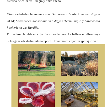
esférico de color azul-negro y 5mm ancho.
Otras variedades interesante son:
Sarcococca hookeriana
var.
digyna
AGM;
Sarcococca hookeriana
var.
digyna
‘Stem Purple y
Sarcococca
hookeriana
var.
Humilis
.
En invierno la vida en el jardín no se detiene. La belleza no disminuye
y las ganas de disfrutarlo tampoco. Invierno en el jardín ¿por qué no?.