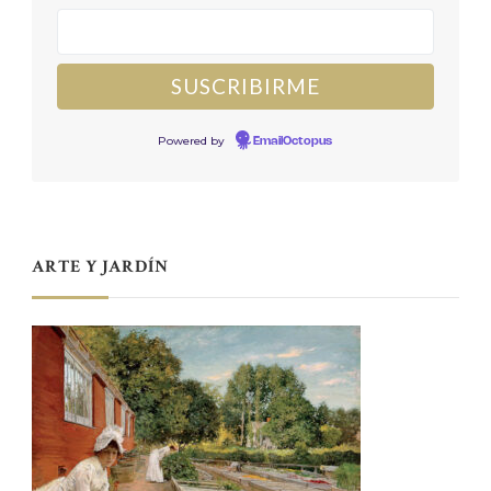
Powered by
EmailOctopus
ARTE Y JARDÍN