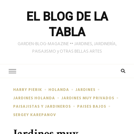
EL BLOG DE LA
TABLA
GARDEN-BLOG-MAGAZINE •• JARDINES, JARDINERÍA,
PAISAJISMO y OTRAS BELLAS ARTES
HARRY PIERIK
HOLANDA
JARDINES
JARDINES HOLANDA
JARDINES MUY PRIVADOS
PAISAJISTAS Y JARDINEROS
PAISES BAJOS
SERGEY KAREPANOV
Jardines muy