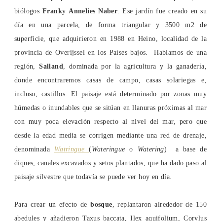
biólogos
Frank
y
Annelies Naber
. Ese jardín fue creado en su
día en una parcela, de forma triangular y 3500 m2 de
superficie, que adquirieron en 1988 en Heino, localidad de la
provincia de Overijssel en los Países bajos. Hablamos de una
región,
Salland
, dominada por la agricultura y la ganadería,
donde encontraremos casas de campo, casas solariegas e,
incluso, castillos. El paisaje está determinado por zonas muy
húmedas o inundables que se sitúan en llanuras próximas al mar
con muy poca elevación respecto al nivel del mar, pero que
desde la edad media se corrigen mediante una red de drenaje,
denominada
Watringue
(
Wateringue
o
Watering
) a base de
diques, canales excavados y setos plantados, que ha dado paso al
paisaje silvestre que todavía se puede ver hoy en día.
Para crear un efecto de
bosque
, replantaron alrededor de 150
abedules y añadieron Taxus baccata, Ilex aquifolium, Corylus