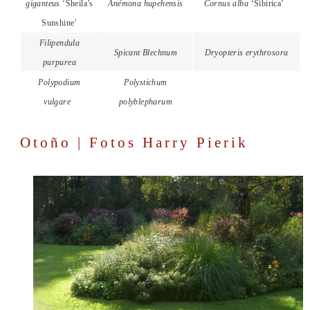
giganteus
‘Sheila’s
Anémona hupehensis
Cornus alba
‘Sibirica’
Sunshine’
Filipendula
Spicant Blechnum
Dryopteris erythrosora
purpurea
Polypodium
Polystichum
vulgare
polyblepharum
Otoño | Fotos Harry Pierik