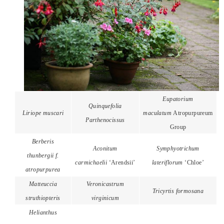
Eupatorium
Quinquefolia
Liriope muscari
maculatum
Atropurpureum
Parthenocissus
Group
Berberis
Aconitum
Symphyotrichum
thunbergii f.
carmichaelii
‘Arendsii’
lateriflorum
‘Chloe’
atropurpurea
Matteuccia
Veronicastrum
Tricyrtis formosana
struthiopteris
virginicum
Helianthus