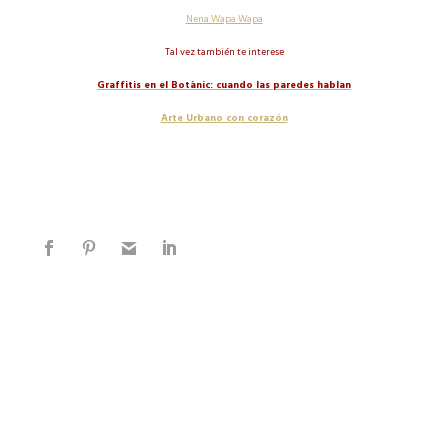
Nena Wapa Wapa
Tal vez también te interese
Graffitis en el Botànic: cuando las paredes hablan
Arte Urbano con corazón