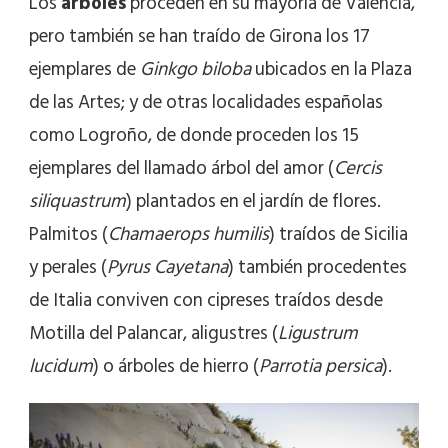
Los
árboles
proceden en su mayoría de Valencia,
pero también se han traído de Girona los 17
ejemplares de
Ginkgo biloba
ubicados en la Plaza
de las Artes; y de otras localidades españolas
como Logroño, de donde proceden los 15
ejemplares del llamado árbol del amor (
Cercis
siliquastrum
) plantados en el jardín de flores.
Palmitos (
Chamaerops humilis
) traídos de Sicilia
y perales (
Pyrus Cayetana
) también procedentes
de Italia conviven con cipreses traídos desde
Motilla del Palancar, aligustres (
Ligustrum
lucidum
) o árboles de hierro (
Parrotia persica
).