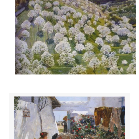
María vestida de fallera|
1906
Almendros en
flor | Joaquín Sorolla