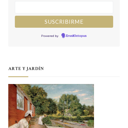
Powered by
EmailOctopus
ARTE Y JARDÍN