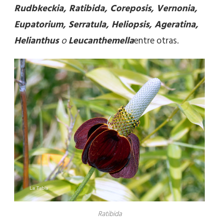
Rudbkeckia, Ratibida, Coreposis, Vernonia,
Eupatorium, Serratula, Heliopsis, Ageratina,
Helianthus
o
Leucanthemella
entre otras.
Ratibida