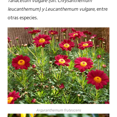
Tanacetum vulgare (
sin
. Chrysanthemum
leucanthemum) y Leucanthemum vulgare
, entre
otras especies.
Argyranthemum frutescens