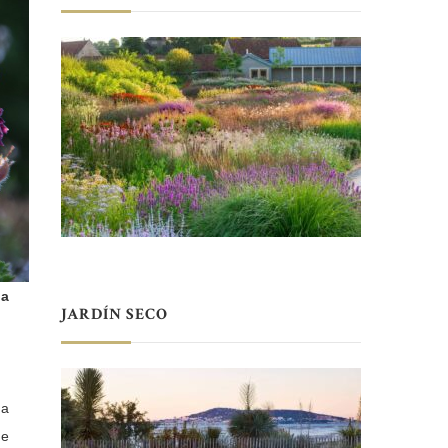
da
JARDÍN SECO
ra
ue