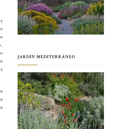
os
lo
ue
o,
an
JARDÍN MEDITERRÁNEO
de
as
la
ha
 a