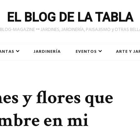
EL BLOG DE LA TABLA
LOG-MAGAZINE •• JARDINES, JARDINERÍA, PAISAJISMO y OTRAS BEL
ANTAS
JARDINERÍA
EVENTOS
ARTE Y JA
nes y flores que
embre en mi