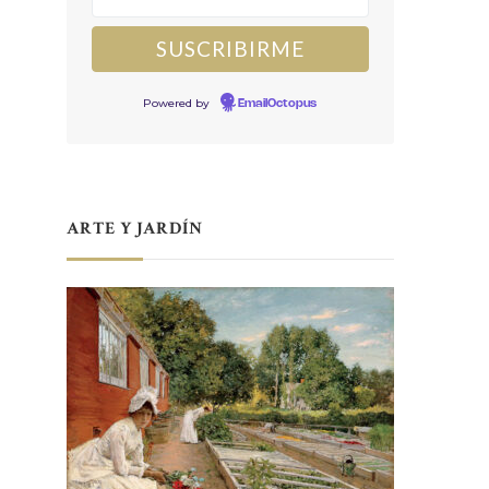
Powered by
EmailOctopus
ARTE Y JARDÍN