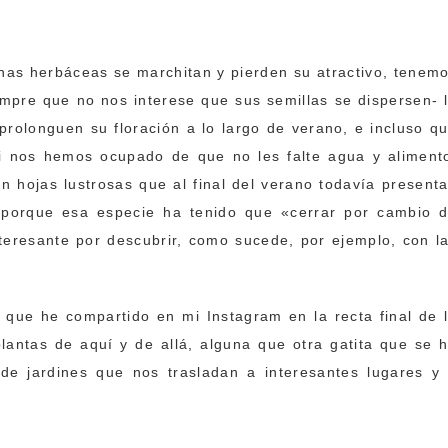
.
unas herbáceas se marchitan y pierden su atractivo, tenem
iempre que no nos interese que sus semillas se dispersen- 
rolonguen su floración a lo largo de verano, e incluso q
 Si nos hemos ocupado de que no les falte agua y aliment
 hojas lustrosas que al final del verano todavía present
e porque esa especie ha tenido que «cerrar por cambio 
teresante por descubrir, como sucede, por ejemplo, con l
 que he compartido en mi Instagram en la recta final de 
lantas de aquí y de allá, alguna que otra gatita que se 
de jardines que nos trasladan a interesantes lugares y