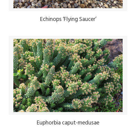
Echinops ‘Flying Saucer’
Euphorbia caput-medusae