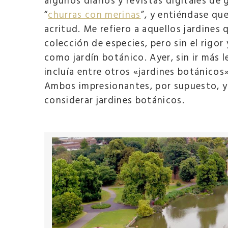
algunos diarios y revistas digitales de
“
churras con merinas
”, y entiéndase que
acritud. Me refiero a aquellos jardines
colección de especies, pero sin el rigor 
como jardín botánico. Ayer, sin ir más l
incluía entre otros «jardines botánicos
Ambos impresionantes, por supuesto, 
considerar jardines botánicos.