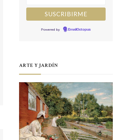
Powered by
EmailOctopus
ARTE Y JARDÍN