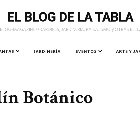
EL BLOG DE LA TABLA
LOG-MAGAZINE •• JARDINES, JARDINERÍA, PAISAJISMO y OTRAS BEL
ANTAS
JARDINERÍA
EVENTOS
ARTE Y JA
dín Botánico