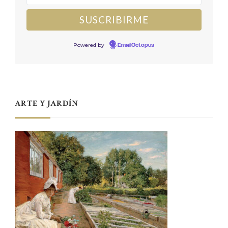
Powered by
EmailOctopus
ARTE Y JARDÍN