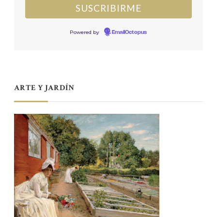
Powered by
EmailOctopus
ARTE Y JARDÍN