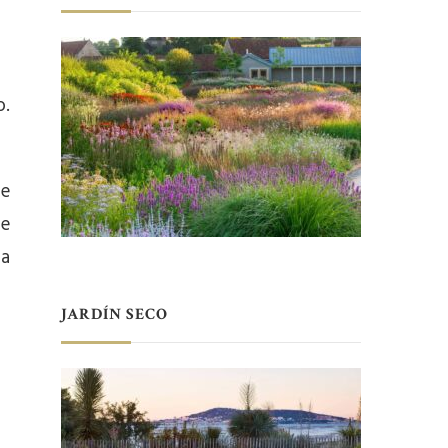
o.
de
le
la
JARDÍN SECO