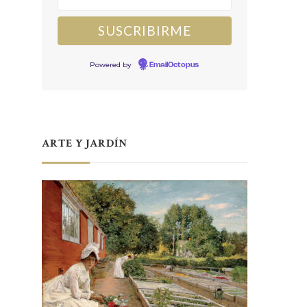
Powered by
EmailOctopus
ARTE Y JARDÍN