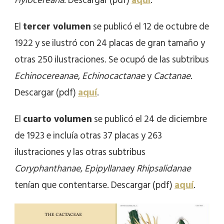
Hylocereana
. Descargar (pdf)
aquí
.
El
tercer volumen
se publicó el 12 de octubre de
1922 y se ilustró con 24 placas de gran tamaño y
otras 250 ilustraciones. Se ocupó de las subtribus
Echinocereanae
,
Echinocactanae
y
Cactanae
.
Descargar (pdf)
aquí
.
El
cuarto volumen
se publicó el 24 de diciembre
de 1923 e incluía otras 37 placas y 263
ilustraciones y las otras subtribus
Coryphanthanae
,
Epipyllanae
y
Rhipsalidanae
tenían que contentarse. Descargar (pdf)
aquí
.