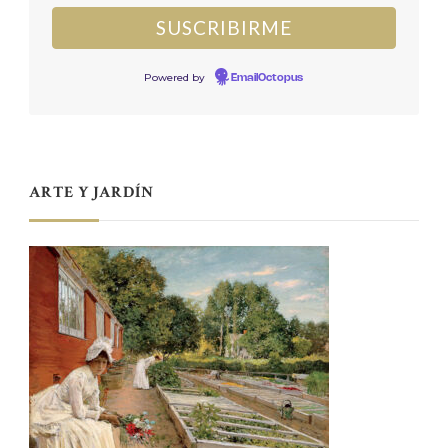
Powered by
EmailOctopus
ARTE Y JARDÍN