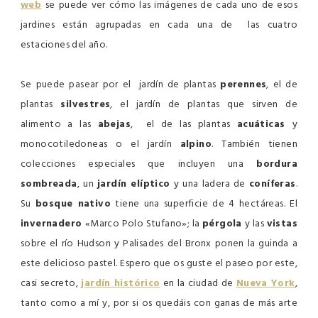
web
se puede ver cómo las imágenes de cada uno de esos
jardines están agrupadas en cada una de las cuatro
estaciones del año.
Se puede pasear por el jardín de plantas
perennes
, el de
plantas
silvestres
, el jardín de plantas que sirven de
alimento a las
abejas
, el de las plantas
acuáticas
y
monocotiledoneas o el jardín
alpino
. También tienen
colecciones especiales que incluyen una
bordura
sombreada
, un
jardín elíptico
y una ladera de
coníferas
.
Su
bosque nativo
tiene una superficie de 4 hectáreas. El
invernadero
«Marco Polo Stufano»; la
pérgola
y las
vistas
sobre el río Hudson y Palisades del Bronx ponen la guinda a
este delicioso pastel. Espero que os guste el paseo por este,
casi secreto,
jardín histórico
en la ciudad de
Nueva York
,
tanto como a mí y, por si os quedáis con ganas de más arte