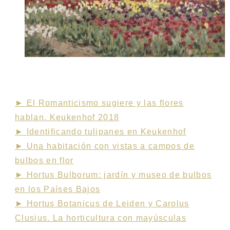
PUEDE INTERESARTE
► El Romanticismo sugiere y las flores
hablan. Keukenhof 2018
► Identificando tulipanes en Keukenhof
► Una habitación con vistas a campos de
bulbos en flor
► Hortus Bulborum: jardín y museo de bulbos
en los Países Bajos
► Hortus Botanicus de Leiden y Carolus
Clusius. La horticultura con mayúsculas