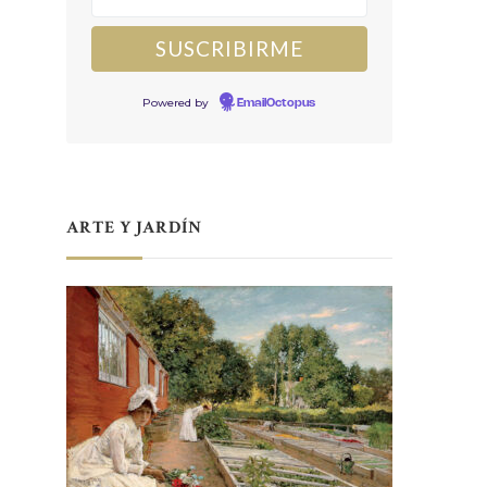
Powered by
EmailOctopus
ARTE Y JARDÍN