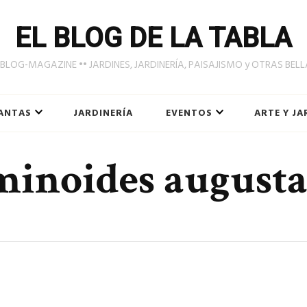
EL BLOG DE LA TABLA
LOG-MAGAZINE •• JARDINES, JARDINERÍA, PAISAJISMO y OTRAS BEL
ANTAS
JARDINERÍA
EVENTOS
ARTE Y JA
minoides august