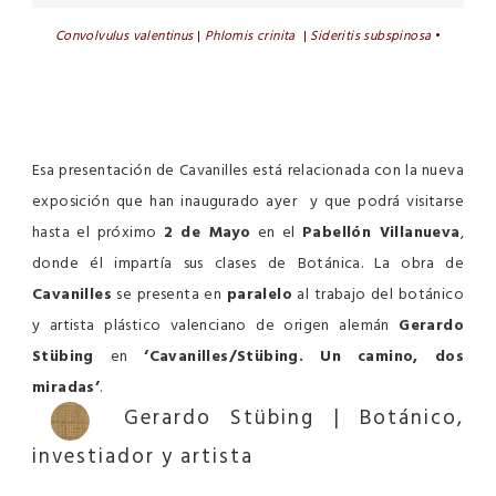
Convolvulus valentinus
|
Phlomis crinita
|
Sideritis subspinosa
•
Obra de Cavanilles
Esa presentación de Cavanilles está relacionada con la nueva
exposición que han inaugurado ayer y que podrá visitarse
hasta el próximo
2 de Mayo
en el
Pabellón Villanueva
,
donde él impartía sus clases de Botánica.
La obra de
Cavanilles
se presenta en
paralelo
al trabajo del botánico
y artista plástico valenciano de origen alemán
Gerardo
Stübing
en
‘Cavanilles/Stübing. Un camino, dos
miradas’
.
Gerardo Stübing |
Botánico,
investiador y artista