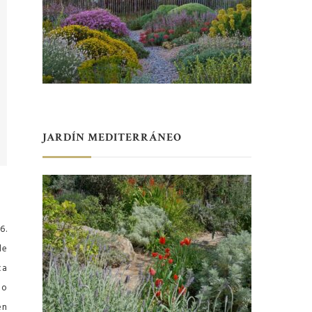
JARDÍN MEDITERRÁNEO
6.
le
ca
io
en