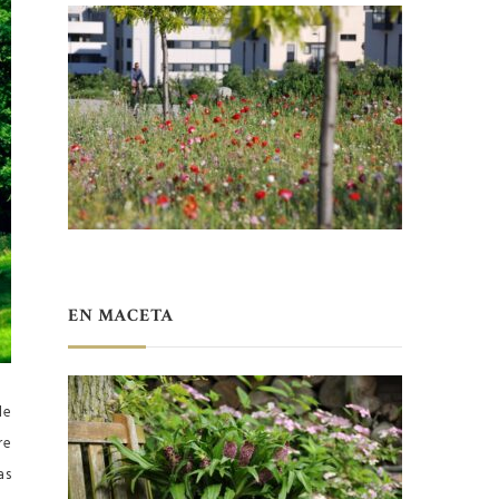
EN MACETA
de
re
as