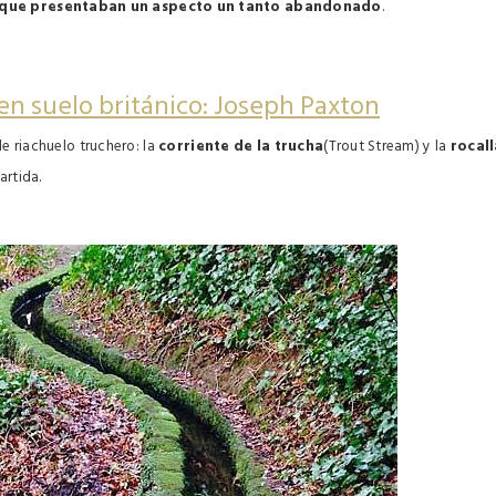
y que presentaban un aspecto un tanto abandonado
.
en suelo británico: Joseph Paxton
de riachuelo truchero: la
corriente de la trucha
(Trout Stream) y la
rocall
artida.