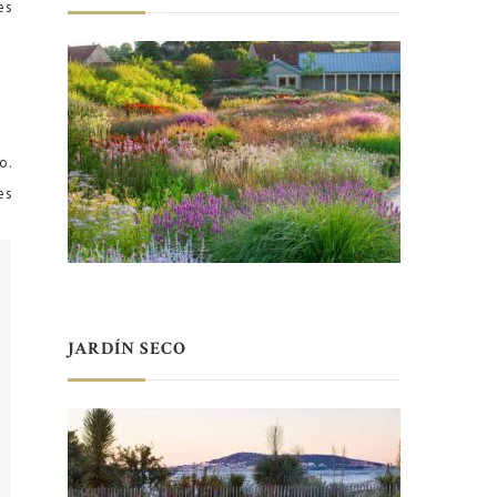
es
o.
es
JARDÍN SECO