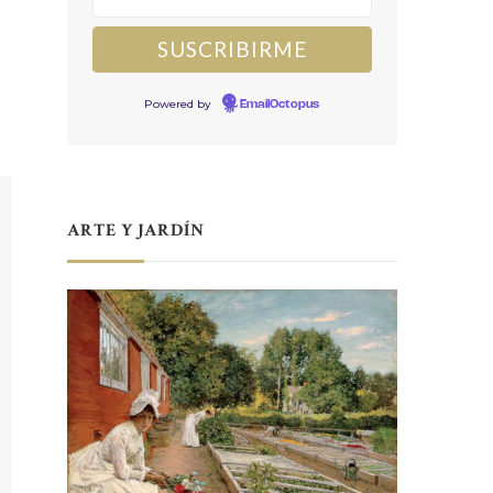
Powered by
EmailOctopus
ARTE Y JARDÍN