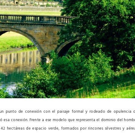
 un punto de conexión con el paisaje formal y rodeado de opulencia 
ó esa conexión. Frente a ese modelo que representa el dominio del homb
s 42 hectáreas de espacio verde, formados por rincones silvestres y aére