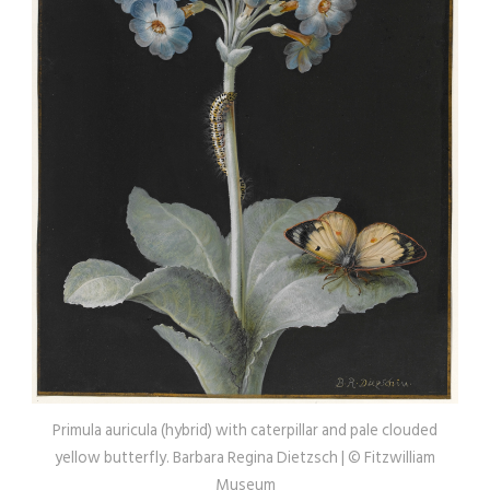
Primula auricula (hybrid) with caterpillar and pale clouded
yellow butterfly. Barbara Regina Dietzsch | © Fitzwilliam
Museum