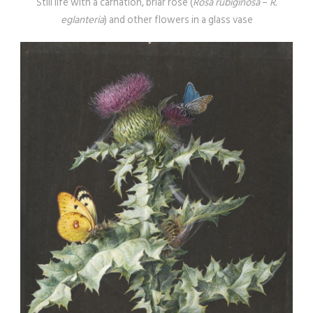
Still life with a carnation, briar rose (
Rosa rubiginosa
–
R.
eglanteria
) and other flowers in a glass vase