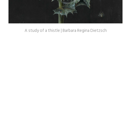
A study of a thistle | Barbara Regina Dietzsch