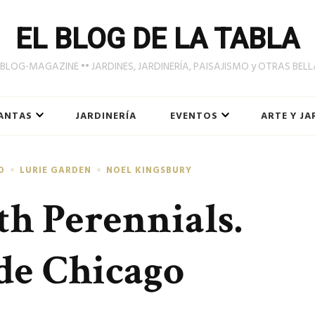
EL BLOG DE LA TABLA
LOG-MAGAZINE •• JARDINES, JARDINERÍA, PAISAJISMO y OTRAS BEL
ANTAS
JARDINERÍA
EVENTOS
ARTE Y JA
O
LURIE GARDEN
NOEL KINGSBURY
h Perennials.
de Chicago