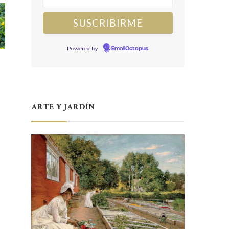
Powered by
EmailOctopus
ARTE Y JARDÍN