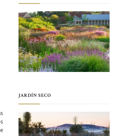
JARDÍN SECO
ás
os
ue