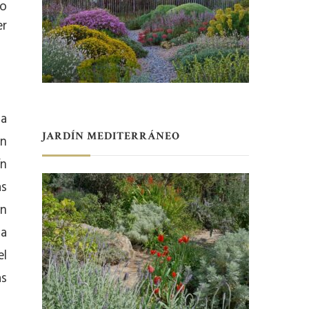
no
er
ja
JARDÍN MEDITERRÁNEO
an
ín
as
an
na
el
as