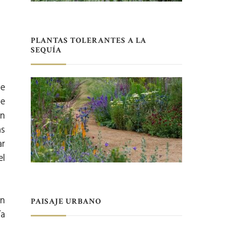
PLANTAS TOLERANTES A LA
SEQUÍA
te
de
in
as
ar
el
ún
PAISAJE URBANO
ía