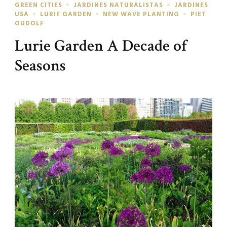
GREEN CITIES
JARDINES NATURALISTAS
JARDINES
USA
LURIE GARDEN
NEW WAVE PLANTING
PIET
OUDOLF
Lurie Garden A Decade of
Seasons