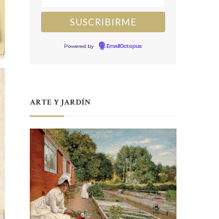
Powered by
EmailOctopus
ARTE Y JARDÍN