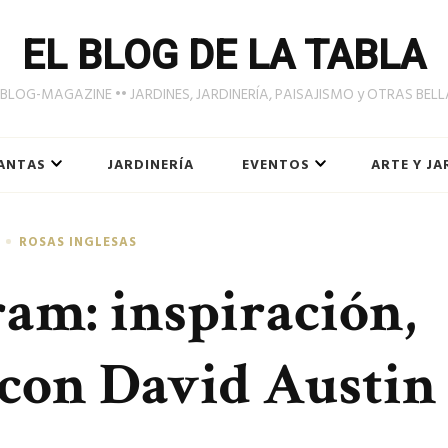
EL BLOG DE LA TABLA
LOG-MAGAZINE •• JARDINES, JARDINERÍA, PAISAJISMO y OTRAS BEL
ANTAS
JARDINERÍA
EVENTOS
ARTE Y JA
ROSAS INGLESAS
ram: inspiración,
 con David Austin