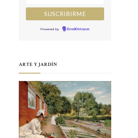
Powered by
EmailOctopus
ARTE Y JARDÍN