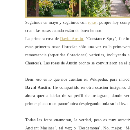
Seguimos en mayo y seguimos con
rosas
, porque hoy compa
crean las rosas cuando están de buen humor.
La primera rosa de
David Austin
, ‘Constance Spry’, fue i
estas primeras rosas florecían sólo una vez en la primaver
remontancia (repetidas floraciones) varieties, incluyendo
Chaucer). Las rosas de Austin pronto se convirtieron en el 
Bien, eso es lo que nos cuentan en Wikipedia, para introd
David Austin
. He compartido en otra ocasión imágenes 
ahora quería hablar de su perfil de Instagram, donde ve
primer plano o en panorámica desplegando toda su belleza
Todas las fotos enamoran, la verdad, pero es muy atracti
Ancient Mariner’, tal vez; o ‘Desdemona’. No, mejor, ‘M