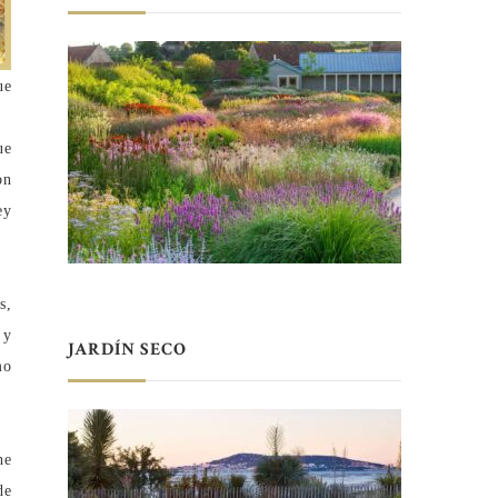
ue
ue
on
ey
s,
 y
JARDÍN SECO
mo
he
de