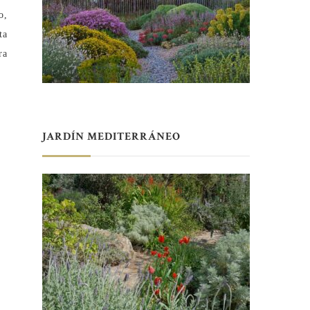
o,
ta
ra
JARDÍN MEDITERRÁNEO