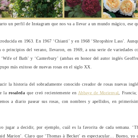
rto un perfil de Instagram que nos va a llevar a un mundo mágico, ese q
ntroducida en 1963. En 1967 ‘Chianti’ y en 1968 ‘Shropshire Lass’. Aunq
a o principios del verano, llevaron, en 1969, a una serie de variedades c
 a ‘Wife of Bath’ y ‘Canterbury’ (ambas en honor del autor inglés Geoffr
grupo más exitoso de nuevas rosas en el siglo XX.
ucir la historia del sobradamente conocido creador de rosas nuevas inglé
de la
rosaleda
que creó recientemente en
Abbaye de Morienval
, Francia;
remos a diario pasear sus rosas, con nombres y apellidos, en primerísi
.
vo jugar a decidir, por ejemplo, cuál es la favorita de cada semana. ‘T
aid Marion’. Claro que ‘Thomas à Becket’ es espectacular… Bueno, yo 