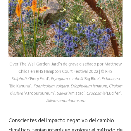
Over The Wall Garden. Jardín de grava diseñado por Matthew
Childs en RHS Hampton Court Festival 2022 | © RHS
Kniphofia
‘Fiery Fred’,
Eryngium
x
zabelii
‘Big Blue’,
Echinacea
‘Big Kahuna’ ,
Foeniculum vulgare
,
Eriophyllum lanatum
,
Cirsium
rivulare
‘Atropurpureum’,
Salvia
‘Amistad’,
Crocosmia
‘Lucifer’,
Allium ampeloprasum
Conscientes del impacto negativo del cambio
climático, tenían interés en explorar el método de