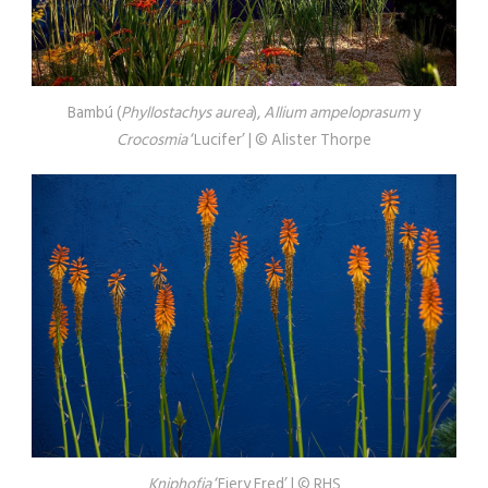
Bambú (
Phyllostachys aurea
),
Allium ampeloprasum
y
Crocosmia
‘Lucifer’ | © Alister Thorpe
Kniphofia
‘Fiery Fred’ | © RHS