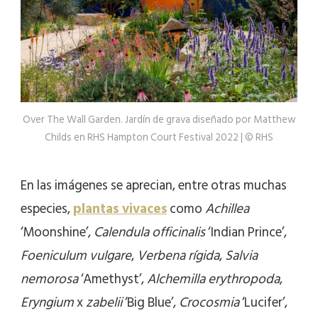
Over The Wall Garden. Jardín de grava diseñado por Matthew
Childs en RHS Hampton Court Festival 2022 | © RHS
En las imágenes se aprecian, entre otras muchas
especies,
plantas vivaces
como
Achillea
‘Moonshine’,
Calendula officinalis
‘Indian Prince’,
Foeniculum vulgare
,
Verbena rígida
,
Salvia
nemorosa
‘Amethyst’,
Alchemilla erythropoda
,
Eryngium
x
zabelii
‘Big Blue’,
Crocosmia
‘Lucifer’,