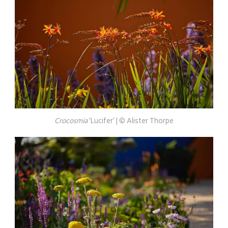
Crocosmia
‘Lucifer’ | © Alister Thorpe