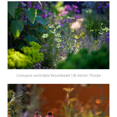
Coreopsis verticillata
‘Moonbeam’ | © Alister Thorpe