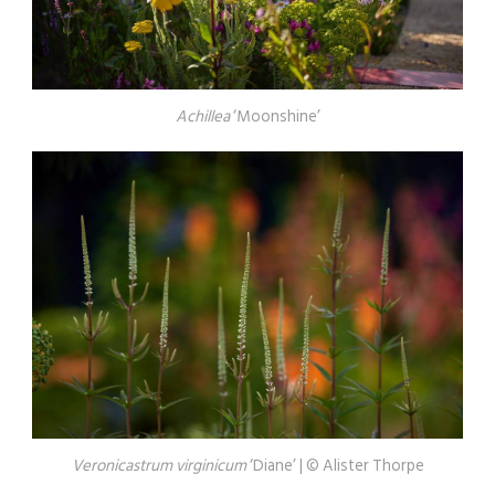
Achillea
‘Moonshine’
Veronicastrum virginicum
‘Diane’ | © Alister Thorpe