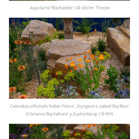
Agastache
‘Blackadder’ | © Alister Thorpe
Calendula officinalis
‘Indian Prince’,
Eryngium
x
zabelii
‘Big Blue’,
Echinacea
‘Big Kahuna’ y
Euphorbia
sp. | © RHS