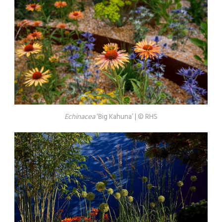
Echinacea
‘Big Kahuna’ | © RHS