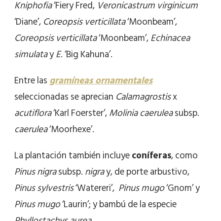
Kniphofia
‘Fiery Fred,
Veronicastrum virginicum
‘Diane’,
Coreopsis verticillata
‘Moonbeam’,
Coreopsis verticillata
‘Moonbeam’,
Echinacea
simulata
y
E
. ‘Big Kahuna’.
Entre las
gramíneas ornamentales
seleccionadas se aprecian
Calamagrostis
x
acutiflora
‘Karl Foerster’,
Molinia caerulea
subsp.
caerulea
‘Moorhexe’.
La plantación también incluye
coníferas
, como
Pinus nigra
subsp.
nigra
y, de porte arbustivo,
Pinus sylvestris
‘Watereri’,
Pinus mugo
‘Gnom’ y
Pinus mugo
‘Laurin’; y bambú de la especie
Phyllostachys aurea
.