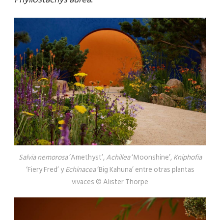
Salvia nemorosa
‘Amethyst’,
Achillea
‘Moonshine’,
Kniphofia
‘Fiery Fred’ y
Echinacea
‘Big Kahuna’ entre otras plantas
vivaces © Alister Thorpe