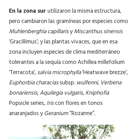
En la zona sur
utilizaron la misma estructura,
pero cambiaron las gramíneas por especies como
Muhlenberghia capillaris
y
Miscanthus sinensis
‘Gracillimus’; y las plantas vivaces, que en esa
zona incluyen especies de clima mediterráneo
tolerantes a la sequía como Achillea millefolium
‘Terracota’,
salvia microphylla
‘Heatwave brezze’,
Euphorbia characias
subsp.
wulfenni
,
Verbena
bonariensis
,
Aquilegia vulgaris
,
Kniphofia
Popsicle series,
Iris
con flores en tonos
anaranjados y
Geranium
“Rozanne”.