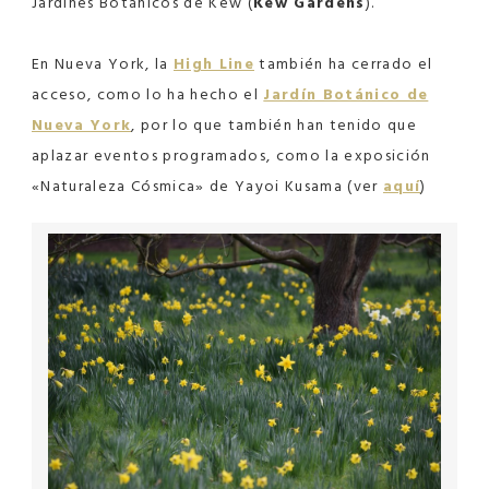
Jardines Botánicos de Kew (
Kew Gardens
).
En Nueva York, la
High Line
también ha cerrado el
acceso, como lo ha hecho el
Jardín Botánico de
Nueva York
, por lo que también han tenido que
aplazar eventos programados, como la exposición
«Naturaleza Cósmica» de Yayoi Kusama (ver
aquí
)