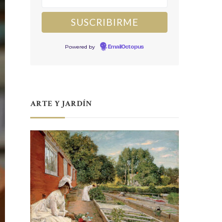
Powered by
EmailOctopus
ARTE Y JARDÍN