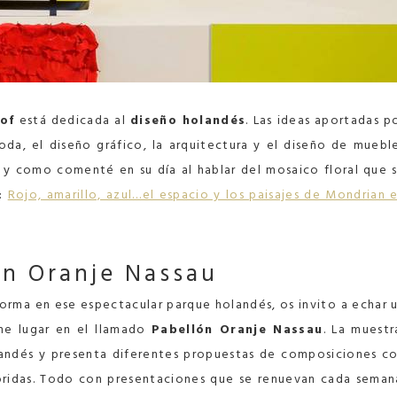
of
está dedicada al
diseño holandés
. Las ideas aportadas p
da, el diseño gráfico, la arquitectura y el diseño de muebl
al y como comenté en su día al hablar del mosaico floral que 
r:
Rojo, amarillo, azul…el espacio y los paisajes de Mondrian 
ón Oranje Nassau
rma en ese espectacular parque holandés, os invito a echar 
ne lugar en el llamado
Pabellón Oranje Nassau
. La muestr
landés y presenta diferentes propuestas de composiciones c
loridas. Todo con presentaciones que se renuevan cada seman