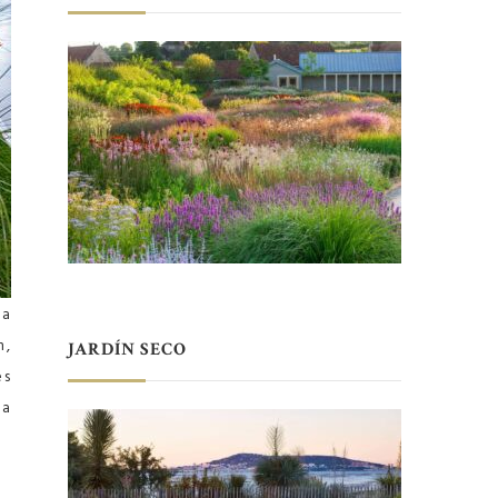
ba
n,
JARDÍN SECO
es
 a