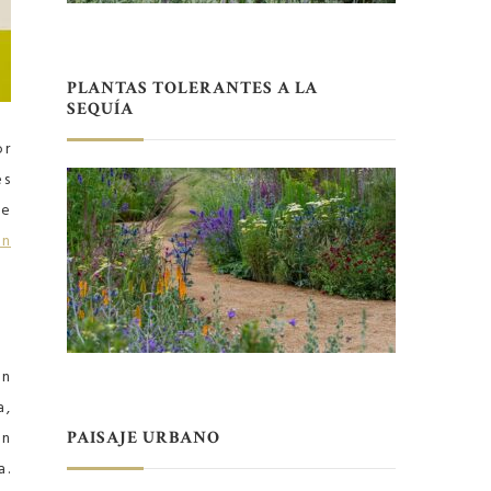
PLANTAS TOLERANTES A LA
SEQUÍA
or
es
se
en
un
a,
on
PAISAJE URBANO
a.