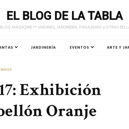
EL BLOG DE LA TABLA
LOG-MAGAZINE •• JARDINES, JARDINERÍA, PAISAJISMO y OTRAS BEL
ANTAS
JARDINERÍA
EVENTOS
ARTE Y JA
ENHOF
7: Exhibición
abellón Oranje