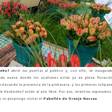
enhof
abrió sus puertas al público y, con ello, se inaugura
da nueva donde los azafranes están ya en plena floració
estacando la presencia de la primavera, y los primeros tulipan
de Keukenhof están al aire libre. Por eso, mientras esperamos
y os propongo visitar el
Pabellón de Oranje Nassau
.